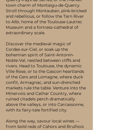
town charm of Montaigu-de-Quercy.
Stroll through Montauban, pink-bricked
and rebellious, or follow the Tarn River
to Albi, home of the Toulouse-Lautrec
Museum and a fortress-cathedral of
extraordinary scale.
Discover the medieval magic of
Cordes-sur-Ciel, or soak up the
bohemian spirit of Saint-Antonin-
Noble-Val, nestled between cliffs and
rivers. Head to Toulouse, the dynamic
Ville Rose, or to the Gascon heartlands
of the Gers and Lomagne, where duck
confit, Armagnac, and sun-drenched
markets rule the table. Venture into the
Minervois and Cathar Country, where
ruined citadels perch dramatically
above the valleys, or into Carcassonne,
with its fairy-tale fortified city.
Along the way, savour local wines —
from bold reds of Cahors and Brulhois