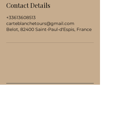
Contact Details
+33613608513
carteblanchetours@gmail.com
Belot, 82400 Saint-Paul-d'Espis, France
Carte Blanche Tours
+33 6 13 60 85 13
carteblanchetours@gmail.com