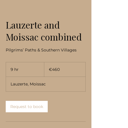
Lauzerte and
Moissac combined
Pilgrims’ Paths & Southern Villages
460
euros
9 hr
9
€460
h
r
Lauzerte, Moissac
Request to book