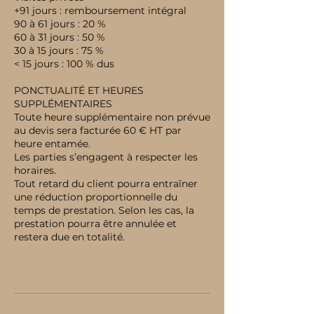
+91 jours : remboursement intégral
90 à 61 jours : 20 %
60 à 31 jours : 50 %
30 à 15 jours : 75 %
< 15 jours : 100 % dus
PONCTUALITÉ ET HEURES
SUPPLÉMENTAIRES
Toute heure supplémentaire non prévue
au devis sera facturée 60 € HT par
heure entamée.
Les parties s’engagent à respecter les
horaires.
Tout retard du client pourra entraîner
une réduction proportionnelle du
temps de prestation. Selon les cas, la
prestation pourra être annulée et
restera due en totalité.